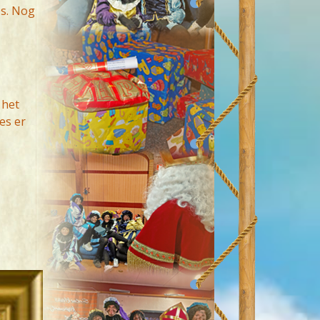
es. Nog
 het
es er