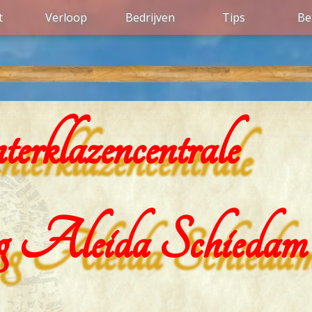
t
Verloop
Bedrijven
Tips
Be
ter­klazen­centrale
ng Aleida Schiedam