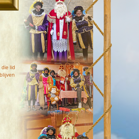
die lid
blijven