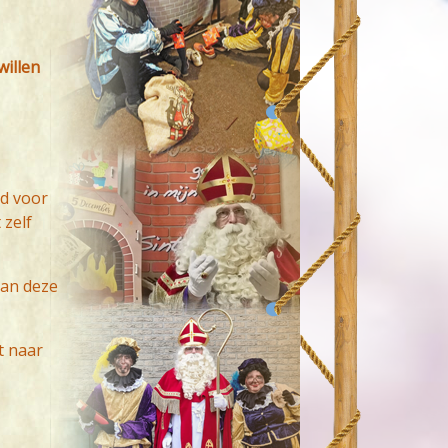
willen
nd voor
 zelf
kan deze
t naar